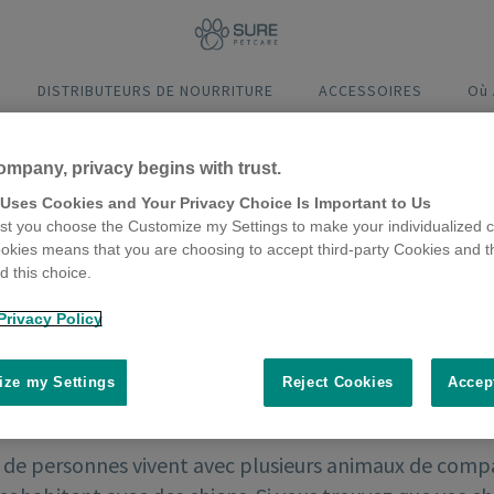
DISTRIBUTEURS DE NOURRITURE
ACCESSOIRES
Où
ompany, privacy begins with trust.
 Uses Cookies and Your Privacy Choice Is Important to Us
t you choose the Customize my Settings to make your individualized c
okies means that you are choosing to accept third-party Cookies and t
 this choice.
Privacy Policy
ze my Settings
Reject Cookies
Accep
de personnes vivent avec plusieurs animaux de compag