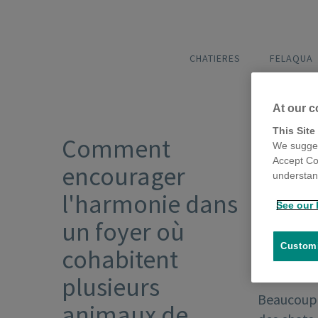
CHATIERES
FELAQUA
At our c
This Site
Comment
We sugges
Accept Co
encourager
understand
l'harmonie dans
See our 
un foyer où
Customi
cohabitent
plusieurs
Beaucoup 
animaux de