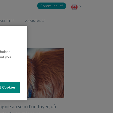
Communauté
 ACHETER
ASSISTANCE
hoices.
hat you
t Cookies
nie au sein d’un foyer, où