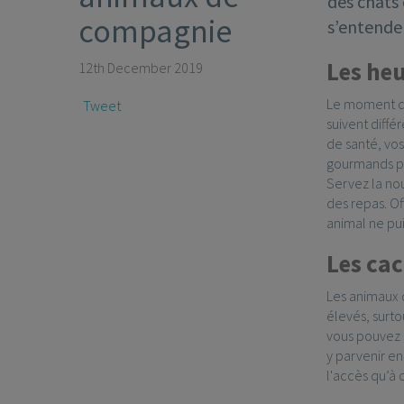
des chats 
compagnie
s’entenden
Les heu
12th December 2019
Le moment du 
Tweet
suivent diffé
de santé, vo
gourmands pe
Servez la no
des repas. O
animal ne pu
Les ca
Les animaux d
élevés, surto
vous pouvez e
y parvenir en
l'accès qu’à 