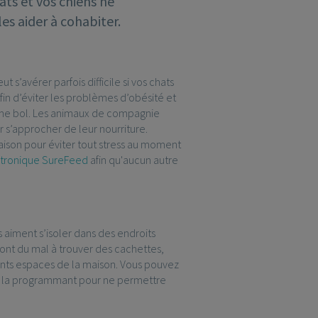
ats et vos chiens ne
es aider à cohabiter.
s’avérer parfois difficile si vos chats
Afin d’éviter les problèmes d’obésité et
ême bol. Les animaux de compagnie
 s’approcher de leur nourriture.
aison pour éviter tout stress au moment
ectronique SureFeed
afin qu'aucun autre
ts aiment s’isoler dans des endroits
 ont du mal à trouver des cachettes,
rents espaces de la maison. Vous pouvez
en la programmant pour ne permettre