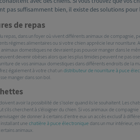
cohabitent avec des chiens. Si vous trouvez que vos ch
t pas suffisamment bien, il existe des solutions pour l
res de repas
repas, dans un foyer où vivent différents animaux de compagnie, peut 
rents régimes alimentaires ou si votre chien apprécie leur nourriture. 
s animaux domestiques ne devraient pas pouvoir manger dans le m
uvent devenir obèses alors que les plus timides peuvent ne pas oser
urriture de vos animaux domestiques dans différents endroits de la m
ffrez également à votre chat un
distributeur de nourriture à puce él
isse manger dans son bol.
chettes
oivent avoir la possibilité de s’isoler quand ils le souhaitent. Les cha
ut s'ils cherchent à s’éloigner du chien. Si vos animaux de compagnie
nvisager de donner à certains d’entre eux un accès exclusif à diffé
 installant une
chatière à puce électronique
dans un mur intérieur, 
certains animaux.