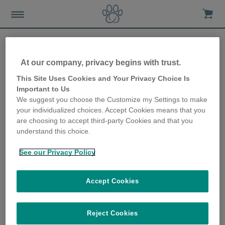
At our company, privacy begins with trust.
5 conseils utiles pour aider
This Site Uses Cookies and Your Privacy Choice Is
Important to Us
vos chats à vivre ensemble
We suggest you choose the Customize my Settings to make
your individualized choices. Accept Cookies means that you
3rd July 2019
are choosing to accept third-party Cookies and that you
understand this choice.
See our Privacy Policy
Accept Cookies
Reject Cookies