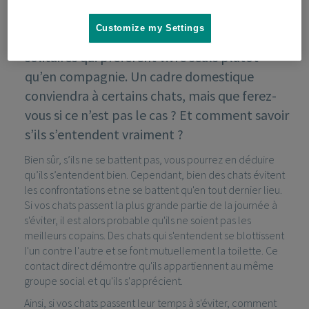
Customize my Settings
À l’état sauvage, les chats sont des animaux
solitaires qui préfèrent vivre seuls plutôt
qu’en compagnie. Un cadre domestique
conviendra à certains chats, mais que ferez-
vous si ce n’est pas le cas ? Et comment savoir
s’ils s’entendent vraiment ?
Bien sûr, s’ils ne se battent pas, vous pourrez en déduire
qu’ils s’entendent bien. Cependant, bien des chats évitent
les confrontations et ne se battent qu'en tout dernier lieu.
Si vos chats passent la plus grande partie de la journée à
s'éviter, il est alors probable qu'ils ne soient pas les
meilleurs copains. Des chats qui s'entendent se blottissent
l'un contre l'autre et se font mutuellement la toilette. Ce
contact direct démontre qu'ils appartiennent au même
groupe social et qu'ils s'apprécient.
Ainsi, si vos chats passent leur temps à s'éviter, comment