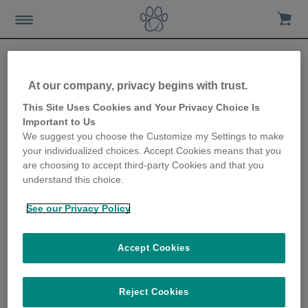
At our company, privacy begins with trust.
Comment identifier des
This Site Uses Cookies and Your Privacy Choice Is
Important to Us
changements dans les
We suggest you choose the Customize my Settings to make
your individualized choices. Accept Cookies means that you
habitudes alimentaires de
are choosing to accept third-party Cookies and that you
understand this choice.
votre chat
See our Privacy Policy
3rd July 2019
Accept Cookies
Reject Cookies