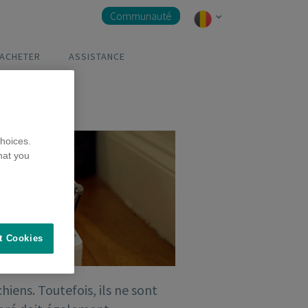
Communauté
 ACHETER
ASSISTANCE
hoices.
hat you
t Cookies
iens. Toutefois, ils ne sont