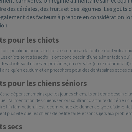
ement carnivores. Un régime alimentaire sain et équil
 des céréales, des fruits et des légumes. Les goûts de
également des facteurs à prendre en considération lor
ion.
s pour les chiots
ion spécifique pour les chiots se compose de tout ce dont votre chio
Les chiots sont très actifs. Ils ont donc besoin d’une alimentation qui 
 les chiots sont riches en protéines, en céréales (en riz notamment) e
 ainsi qu’en calcium et en phosphore pour des dents saines et des os 
s pour les chiens séniors
és se dépensent moins que les jeunes chiens. Ils ont donc besoin d’u
ue. L’alimentation des chiens séniors souffrant d’arthrite doit être ri
ire l’inflammation. Il est recommandé de donner ce type d’alimentati
issent plus vite que les chiens de petite taille et sont sujets aux problè
ts secs