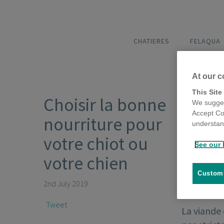
CHATIERES
FELAQUA
At our c
This Site
Choisir la bonne
We sugges
Accept Co
nourriture pour
understand
votre chiot ou
See our 
votre chien
Customi
2nd July 2019
Tweet
La viande 