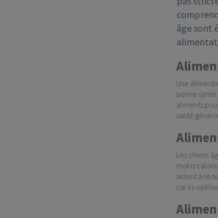
pas strict
comprendre
âge sont 
alimentat
Aliment
Une alimentat
bonne santé. 
aliments pour
santé général
Aliment
Les chiens âg
moins caloriq
aident à rédu
car ils vieill
Alimen