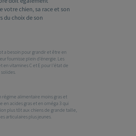
ibré doit également
 votre chien, sa race et son
s du choix de son
t a besoin pour grandir et être en
leur fournisse plein d’énergie. Les
t en vitamines C et E pour l’état de
solides.
n régime alimentaire moins gras et
che en acides gras et en oméga 3 qui
on plus tôt aux chiens de grande taille,
mes articulaires plus jeunes.