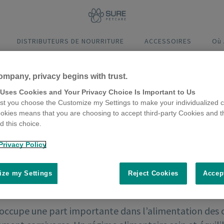
DISTRIBUTEURS DE NOURRITURE
ACCESSOIRES
Où
ompany, privacy begins with trust.
 Uses Cookies and Your Privacy Choice Is Important to Us
t you choose the Customize my Settings to make your individualized c
okies means that you are choosing to accept third-party Cookies and t
 this choice.
Privacy Policy
ze my Settings
Reject Cookies
Accep
occupe une part importante dans l’alimentation des ch