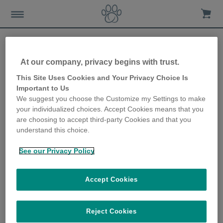
At our company, privacy begins with trust.
Pourquoi votre animal
This Site Uses Cookies and Your Privacy Choice Is
Important to Us
pourrait avoir besoin d'un
We suggest you choose the Customize my Settings to make
your individualized choices. Accept Cookies means that you
produit Sure Petcare
are choosing to accept third-party Cookies and that you
understand this choice.
10th February 2023
See our Privacy Policy
Accept Cookies
Reject Cookies