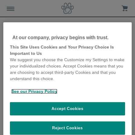
At our company, privacy begins with trust.
L’écosystème connecté
This Site Uses Cookies and Your Privacy Choice Is
Important to Us
pour animaux Sure Petcare
We suggest you choose the Customize my Settings to make
your individualized choices. Accept Cookies means that you
présente Animo
are choosing to accept third-party Cookies and that you
understand this choice.
12th September 2018
See our Privacy Policy
Accept Cookies
Reject Cookies