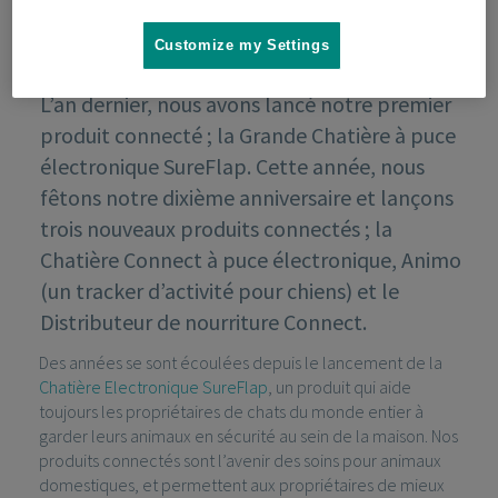
Customize my Settings
L’an dernier, nous avons lancé notre premier
produit connecté ; la Grande Chatière à puce
électronique SureFlap. Cette année, nous
fêtons notre dixième anniversaire et lançons
trois nouveaux produits connectés ; la
Chatière Connect à puce électronique, Animo
(un tracker d’activité pour chiens) et le
Distributeur de nourriture Connect.
Des années se sont écoulées depuis le lancement de la
Chatière Electronique SureFlap
, un produit qui aide
toujours les propriétaires de chats du monde entier à
garder leurs animaux en sécurité au sein de la maison. Nos
produits connectés sont l’avenir des soins pour animaux
domestiques, et permettent aux propriétaires de mieux